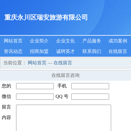
重庆永川区瑞安旅游有限公司
网站首页
企业简介
企业文化
产品服务
成功案例
资讯动态
招商加盟
诚聘英才
联系我们
在线留言
当前位置：
网站首页
—
在线留言
在线留言咨询
您的
手机
姓名
微信
*
QQ 号
号码
*
号码
留言
码
内容